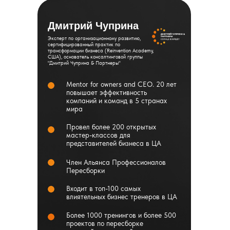
Дмитрий Чуприна
Эксперт по организационному развитию,
сертифицированный практик по
трансформации бизнеса (Reinvention Academy,
США), основатель консалтинговой группы
"Дмитрий Чуприна & Партнеры"
Mentor for owners and CEO. 20 лет
повышает эффективность
компаний и команд в 5 странах
мира
Провел более 200 открытых
мастер-классов для
представителей бизнеса в ЦА
Член Альянса Профессионалов
Пересборки
Входит в топ-100 самых
влиятельных бизнес тренеров в ЦА
Более 1000 тренингов и более 500
проектов по пересборке